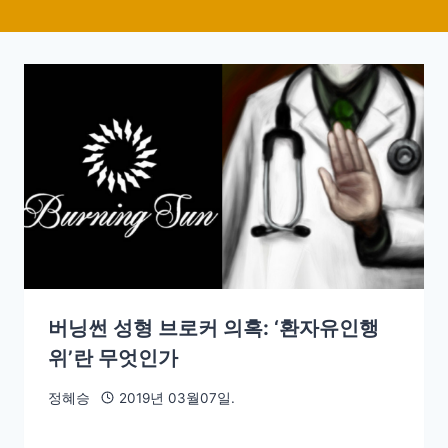
버닝썬 성형 브로커 의혹: ‘환자유인행
위’란 무엇인가
정혜승
2019년 03월07일.