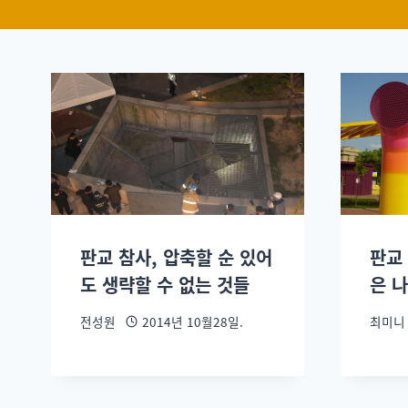
판교 참사, 압축할 순 있어
판교
도 생략할 수 없는 것들
은 
전성원
2014년 10월28일.
최미니