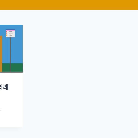
수와레
.