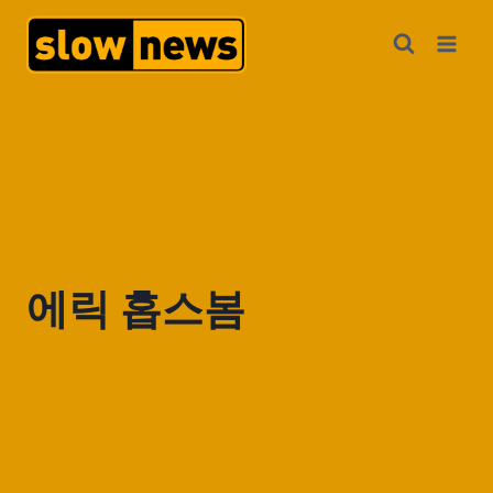
에릭 홉스봄