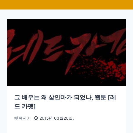
그 배우는 왜 살인마가 되었나, 웹툰 [레
드 카펫]
뗏목지기
2015년 03월20일.