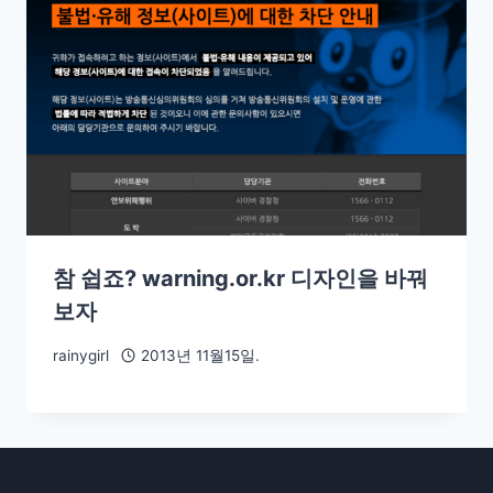
참 쉽죠? warning.or.kr 디자인을 바꿔
보자
rainygirl
2013년 11월15일.