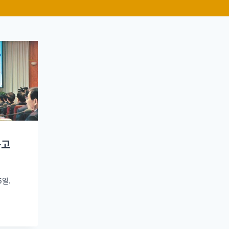
뜯고
5일.