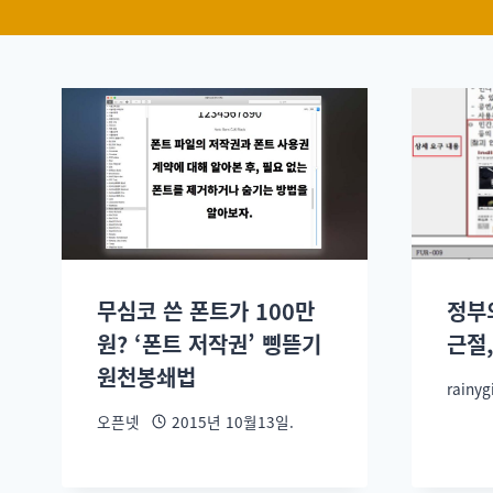
무심코 쓴 폰트가 100만
정부
원? ‘폰트 저작권’ 삥뜯기
근절
원천봉쇄법
rainygi
오픈넷
2015년 10월13일.