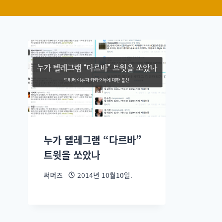
누가 텔레그램 “다르바”
트윗을 쏘았나
써머즈
2014년 10월10일.