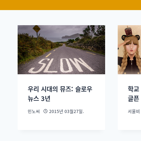
우리 시대의 뮤즈: 슬로우
학교
뉴스 3년
글픈
민노씨
2015년 03월27일.
서울비