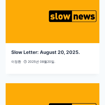
Slow Letter: August 20, 2025.
이정환
2025년 08월20일.