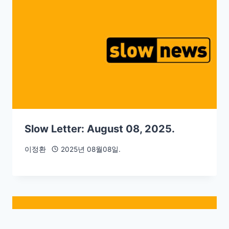
Slow Letter: August 08, 2025.
이정환
2025년 08월08일.