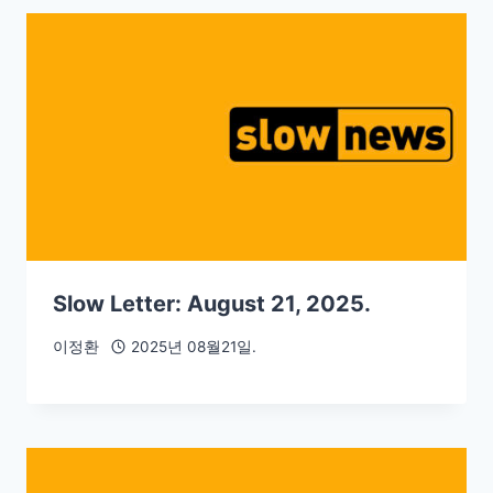
Slow Letter: August 21, 2025.
이정환
2025년 08월21일.