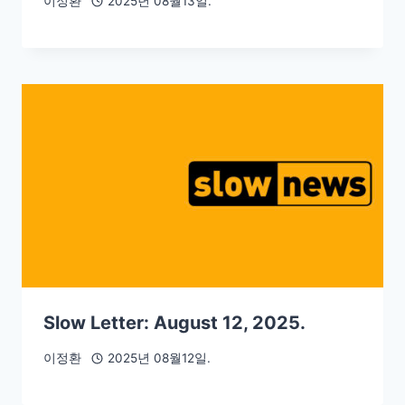
이정환
2025년 08월13일.
Slow Letter: August 12, 2025.
이정환
2025년 08월12일.