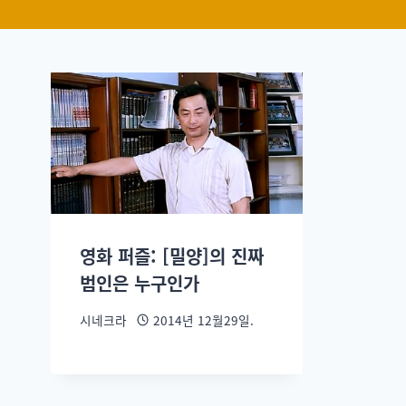
영화 퍼즐: [밀양]의 진짜
범인은 누구인가
시네크라
2014년 12월29일.