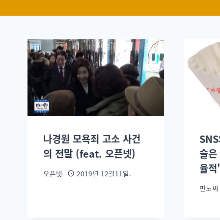
나경원 모욕죄 고소 사건
SNS
의 전말 (feat. 오픈넷)
술은
율적
오픈넷
2019년 12월11일.
민노씨