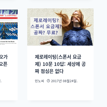
혐오가
제로레이팅(스폰서 요금
 오픈
제) 10문 10답: 세상에 공
짜 점심은 없다
.
민노씨
2017년 08월24일.