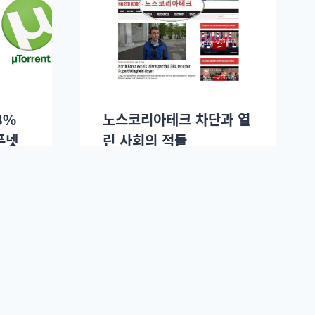
8%
노스코리아테크 차단과 열
픈넷
린 사회의 적들
뷰
허광준(deulpul)
2016년 05월12일.
.