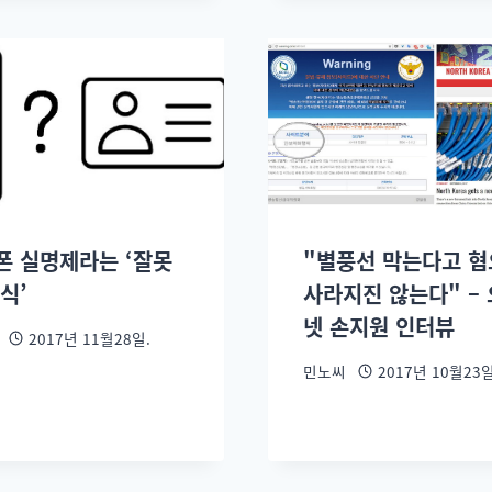
폰 실명제라는 ‘잘못
"별풍선 막는다고 
식’
사라지진 않는다" –
넷 손지원 인터뷰
2017년 11월28일.
민노씨
2017년 10월23일