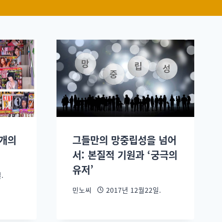
 개의
그들만의 망중립성을 넘어
서: 본질적 기원과 ‘궁극의
유저’
.
민노씨
2017년 12월22일.