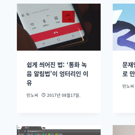
쉽게 씌어진 법: ‘통화 녹
문재
음 알림법’이 엉터리인 이
로 
유
민노씨
민노씨
2017년 08월17일.