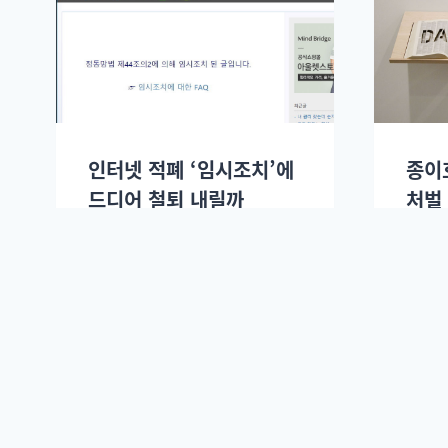
인터넷 적폐 ‘임시조치’에
종이
드디어 철퇴 내릴까
처벌
허광준(deulpul)
허광준(d
2017년 05월11일.
2