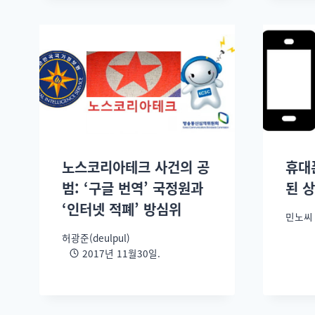
노스코리아테크 사건의 공
휴대
범: ‘구글 번역’ 국정원과
된 상
‘인터넷 적폐’ 방심위
민노씨
허광준(deulpul)
2017년 11월30일.