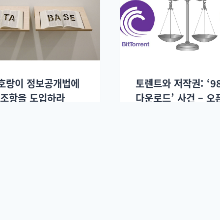
호랑이 정보공개법에
토렌트와 저작권: ‘9
 조항을 도입하라
다운로드’ 사건 – 오
박지환 변호사 인터
eulpul)
016년 10월27일.
민노씨
2016년 08월23일