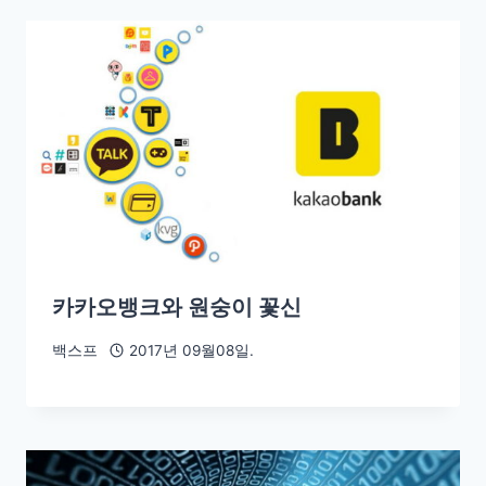
카카오뱅크와 원숭이 꽃신
백스프
2017년 09월08일.