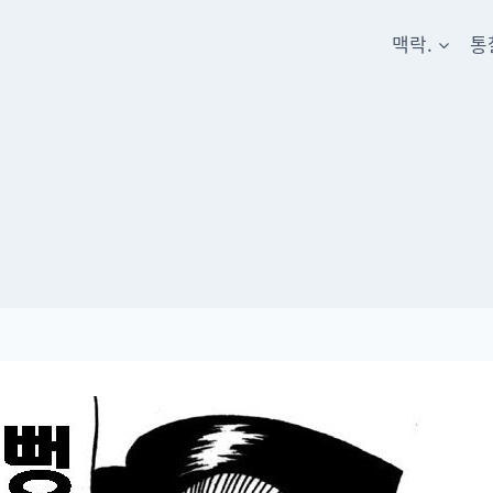
맥락.
통