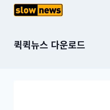
퀵퀵뉴스 다운로드