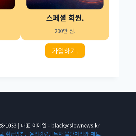
스페셜 회원.
200만 원.
가입하기.
-1033 | 대표 이메일 : black@slownews.kr
보 취급방침.|
윤리강령.
|
독자 불만처리와 제보.