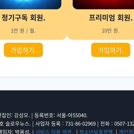
정기구독 회원.
프리미엄 회원.
1만 원 / 월.
10만 원.
가입하기.
가입하기.
 편집인: 강성모. | 등록번호: 서울-아55040.
로우뉴스. | 사업자 등록 : 731-86-02969 | 전화 : 0507-1328
책임자: 박용성. |
서비스 이용 약관.
|
청소년보호정책.
|
개인정